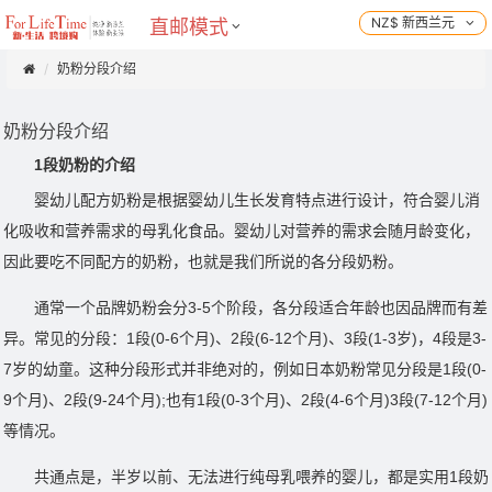
NZ$ 新西兰元
直邮模式
奶粉分段介绍
奶粉分段介绍
1段奶粉的介绍
婴幼儿配方
奶粉
是根据婴幼儿生长发育特点进行设计，符合婴儿消
化吸收和营养需求的
母乳
化食品。婴幼儿对营养的需求会随月龄变化，
因此要吃不同配方的奶粉，也就是我们所说的各分段奶粉。
通常一个品牌奶粉会分3-5个阶段，各分段适合年龄也因品牌而有差
异。常见的分段：1段(0-6个月)、2段(6-12个月)、3段(1-3岁)，4段是3-
7岁的幼童。这种分段形式并非绝对的，例如日本奶粉常见分段是1段(0-
9个月)、2段(9-24个月);也有1段(0-3个月)、2段(4-6个月)3段(7-12个月)
等情况。
共通点是，半岁以前、无法进行纯
母乳喂养
的婴儿，都是实用
1段奶