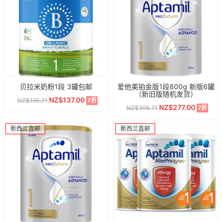
贝拉米奶粉1段 3罐包邮
爱他美铂金版1段800g 新版6罐
（新旧版随机发货）
NZ$137.00
NZ$195.71
7折
NZ$277.00
NZ$395.71
7折
新西兰直邮
新西兰直邮