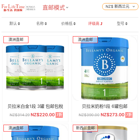
NZ$ 新西兰元
直邮模式
默认
名称
价格低
评级高
型号
澳洲直邮
澳洲直邮
贝拉米白金1段 3罐 包邮包稅
贝拉米奶粉1段 6罐包邮
NZ$220.00
NZ$273.00
NZ$314.29
NZ$390.00
7折
7折
澳洲直邮
新西兰直邮