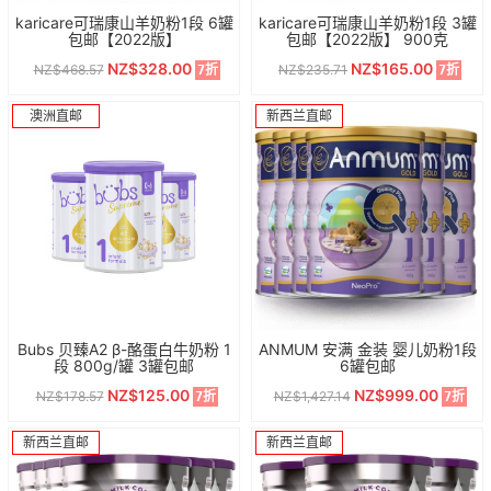
karicare可瑞康山羊奶粉1段 6罐
karicare可瑞康山羊奶粉1段 3罐
包邮【2022版】
包邮【2022版】 900克
NZ$328.00
NZ$165.00
NZ$468.57
NZ$235.71
7折
7折
澳洲直邮
新西兰直邮
Bubs 贝臻A2 β-酪蛋白牛奶粉 1
ANMUM 安满 金装 婴儿奶粉1段
段 800g/罐 3罐包邮
6罐包邮
NZ$125.00
NZ$999.00
NZ$178.57
NZ$1,427.14
7折
7折
新西兰直邮
新西兰直邮