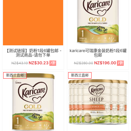
【测试链接】奶粉1段6罐包邮 -
karicare可瑞康金装奶粉1段6罐
测试商品-请勿下单
包邮
NZ$30.23
NZ$196.00
NZ$43.19
NZ$280.00
7折
7折
新西兰直邮
新西兰直邮