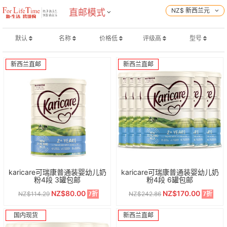
NZ$ 新西兰元
直邮模式
默认
名称
价格低
评级高
型号
新西兰直邮
新西兰直邮
karicare可瑞康普通装婴幼儿奶
karicare可瑞康普通装婴幼儿奶
粉4段 3罐包邮
粉4段 6罐包邮
NZ$80.00
NZ$170.00
NZ$114.29
NZ$242.86
7折
7折
国内现货
新西兰直邮