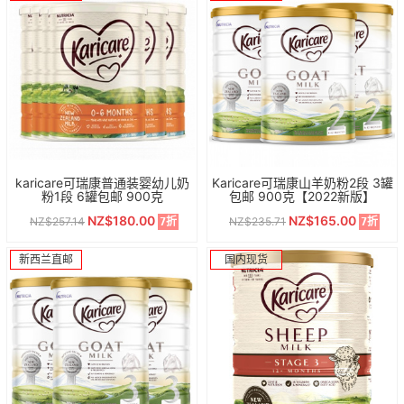
karicare可瑞康普通装婴幼儿奶
Karicare可瑞康山羊奶粉2段 3罐
粉1段 6罐包邮 900克
包邮 900克【2022新版】
NZ$180.00
NZ$165.00
NZ$257.14
NZ$235.71
7折
7折
新西兰直邮
国内现货