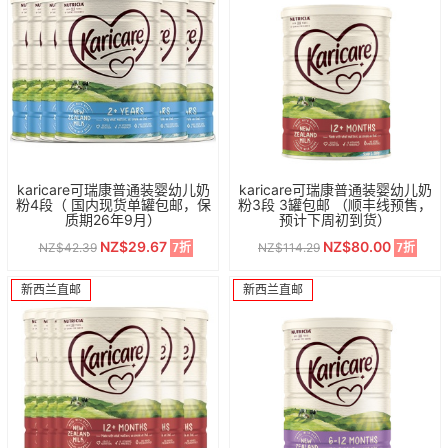
karicare可瑞康普通装婴幼儿奶
karicare可瑞康普通装婴幼儿奶
粉4段（ 国内现货单罐包邮，保
粉3段 3罐包邮 （顺丰线预售，
质期26年9月）
预计下周初到货）
NZ$29.67
NZ$80.00
NZ$42.39
NZ$114.29
7折
7折
新西兰直邮
新西兰直邮