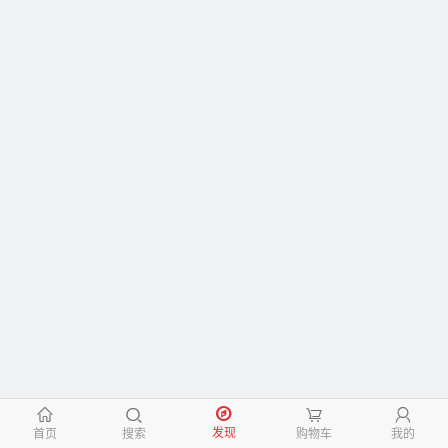
󰃱
󰅮
󰃦
󰃳
发现
首页
搜索
购物车
我的