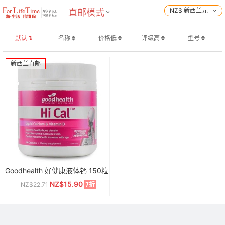
NZ$ 新西兰元
直邮模式
默认
名称
价格低
评级高
型号
新西兰直邮
Goodhealth 好健康液体钙 150粒
NZ$15.90
NZ$22.71
7折