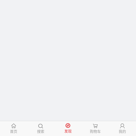
󰃱
󰅮
󰃦
󰃳
发现
首页
搜索
购物车
我的