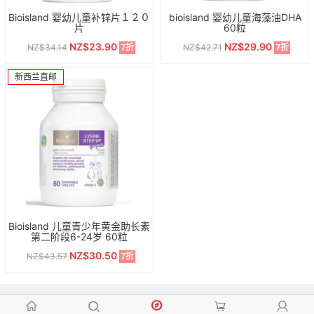
Bioisland 婴幼儿童补锌片１２０
bioisland 婴幼儿童海藻油DHA
片
60粒
NZ$23.90
NZ$29.90
NZ$34.14
NZ$42.71
7折
7折
新西兰直邮
Bioisland 儿童青少年黄金助长素
第二阶段6-24岁 60粒
NZ$30.50
NZ$43.57
7折
󰃱
󰅮
󰃦
󰃳