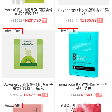
Parrs 帕氏火山泥系列 面膜含蜂
Oxyenergy 绿芯 燃脂冲击 30袋/
皇浆和蜂胶 175ml
盒
NZ$17.90
NZ$35.99
NZ$25.57
NZ$51.41
7折
7折
新西兰直邮
新西兰直邮
Oxyenergy 猕猴桃+圆苞车前子
jema rose 8分钟补水面膜（7片
膳食纤维粉 30袋/包
装） 蓝色
NZ$35.99
NZ$9.90
NZ$51.41
NZ$14.14
7折
7折
新西兰直邮
新西兰直邮