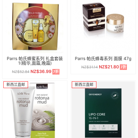
Parrs 帕氏蜂蜜系列 礼盒套装
Parrs 帕氏蜂毒系列 面膜 47g
1(精华,面霜,晚霜)
NZ$21.80
NZ$31.14
7折
NZ$36.99
NZ$52.84
7折
新西兰直邮
新西兰直邮