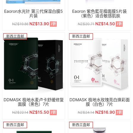
Eaoron水光针 第三代保湿白膜5
Eaoron 紫色藍花楹面膜5片装
片装
（紫色）适合敏感肌肤
NZ$13.90
NZ$14.50
NZ$19.86
NZ$20.71
7折
7折
新西兰直邮
新西兰直邮
DDMASK 极地水麦卢卡舒缓修复
DDMASK 极地水玫瑰亮白焕彩面
面膜（黑色）7片
膜（白色）7片
NZ$15.50
NZ$16.90
NZ$22.14
NZ$24.14
7折
7折
新西兰直邮
新西兰直邮