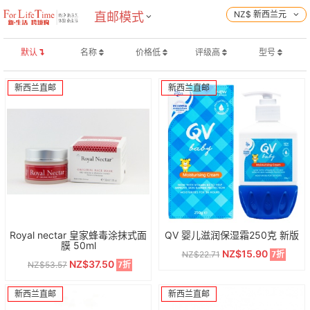
NZ$ 新西兰元
直邮模式
默认
名称
价格低
评级高
型号
新西兰直邮
新西兰直邮
Royal nectar 皇家蜂毒涂抹式面
QV 婴儿滋润保湿霜250克 新版
膜 50ml
NZ$15.90
NZ$22.71
7折
NZ$37.50
NZ$53.57
7折
新西兰直邮
新西兰直邮