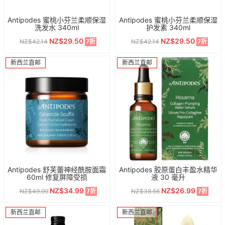
Antipodes 蜜桃小芬兰柔顺保湿
Antipodes 蜜桃小芬兰柔顺保湿
洗发水 340ml
护发素 340ml
NZ$29.50
NZ$29.50
NZ$42.14
NZ$42.14
7折
7折
新西兰直邮
新西兰直邮
Antipodes 舒芙蕾神经酰胺面霜
Antipodes 胶原蛋白丰盈水精华
60ml 修复屏障受损
液 30 毫升
NZ$34.99
NZ$26.99
NZ$49.99
NZ$38.56
7折
7折
新西兰直邮
新西兰直邮