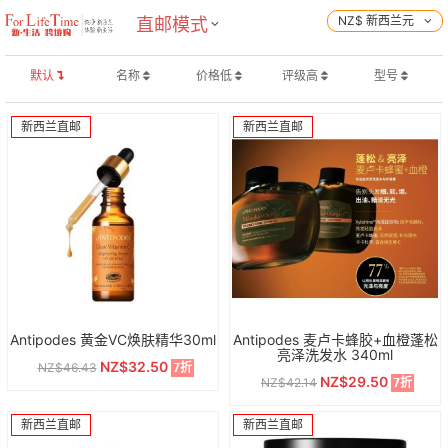
NZ$ 新西兰元
直邮模式
默认
名称
价格低
评级高
型号
新西兰直邮
新西兰直邮
Antipodes 黄金VC焕肤精华30ml
Antipodes 麦卢卡蜂胶+血橙蓬松
亮泽洗发水 340ml
NZ$32.50
NZ$46.43
7折
NZ$29.50
NZ$42.14
7折
新西兰直邮
新西兰直邮