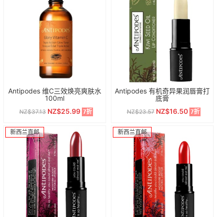
Antipodes 维C三效焕亮爽肤水
Antipodes 有机奇异果润唇膏打
100ml
底膏
NZ$25.99
NZ$16.50
NZ$37.13
NZ$23.57
7折
7折
新西兰直邮
新西兰直邮