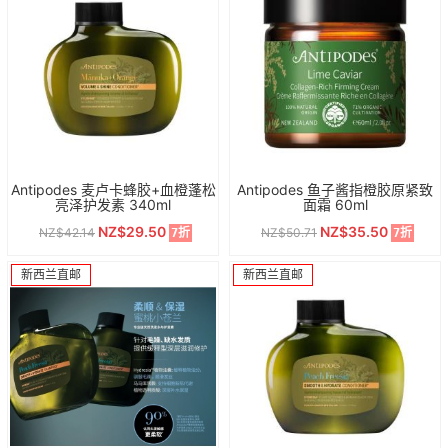
Antipodes 麦卢卡蜂胶+血橙蓬松
Antipodes 鱼子酱指橙胶原紧致
亮泽护发素 340ml
面霜 60ml
NZ$29.50
NZ$35.50
NZ$42.14
NZ$50.71
7折
7折
新西兰直邮
新西兰直邮