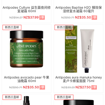
Antipodes Culture 益生菌夜间修
Antipodes Baptise H2O 臻效保
复凝霜 60ml
湿修复水凝霜 60毫升
NZ$37.99
NZ$35.50
NZ$54.27
NZ$50.71
7折
7折
新西兰直邮
新西兰直邮
Antipodes avocado pear 牛果
Antipodes aura manuka honey
油晚霜 60ml
麦卢卡蜂蜜面膜 75ml
NZ$35.50
NZ$27.50
NZ$50.71
NZ$39.29
7折
7折
新西兰直邮
新西兰直邮