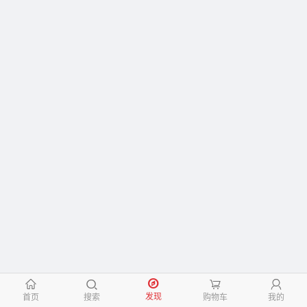
󰃱
󰅮
󰃦
󰃳
发现
首页
搜索
购物车
我的