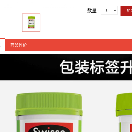
数量
加
述
商品评价