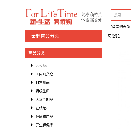
A2
爱他美
安
全部商品分类
母婴馆
天然乳制品
商品分类
蜂蜜制品
postfee
养生保健品
国内现货仓
超市产品
日常用品
有机化妆品
特级生鲜
天然乳制品
澳新美食
在线超市
羊毛制品
健康蜂产品
特价专区
养生保健品