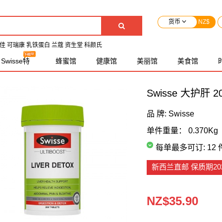
货币
NZ$
佳
可瑞康
乳铁蛋白
兰蔻
资生堂
科颜氏
Swisse特
蜂蜜馆
健康馆
美丽馆
美食馆
卖
国内现货
Swisse 大护肝 
品 牌:
Swisse
单件重量：
0.370Kg
每单最多可订:
12 
新西兰直邮
保质期202
NZ$35.90