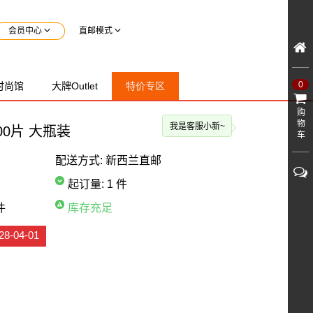
会员中心
直邮模式
0
时尚馆
大牌Outlet
特价专区
购
物
200片 大瓶装
车
配送方式:
新西兰直邮
起订量:
1 件
件
库存充足
8-04-01