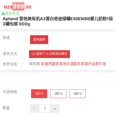
999
NZ$
.00
库存充足
Aptamil 爱他美有机A2蛋白奇迹绿罐ESSENSIS婴儿奶粉1段
3罐包邮 900g
快递
澳洲直邮
清关方式
CC直邮个人行邮清关模式
保质期
新疆西藏青海地区请联系客服补运费价差
发货信息
可选规格
1段*3
2段*3
3段*3
数量