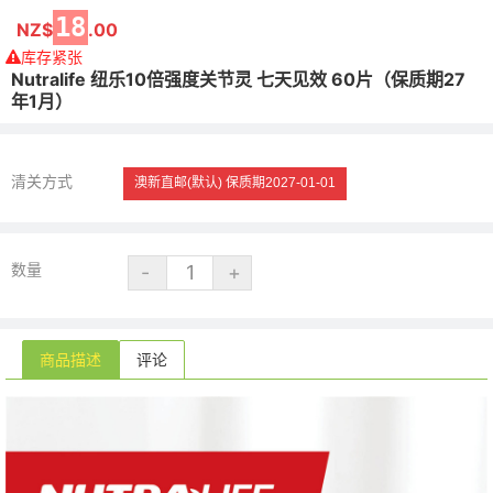
18
NZ$
.00
库存紧张
Nutralife 纽乐10倍强度关节灵 七天见效 60片（保质期27
年1月）
清关方式
澳新直邮(默认)
保质期2027-01-01
数量
商品描述
评论