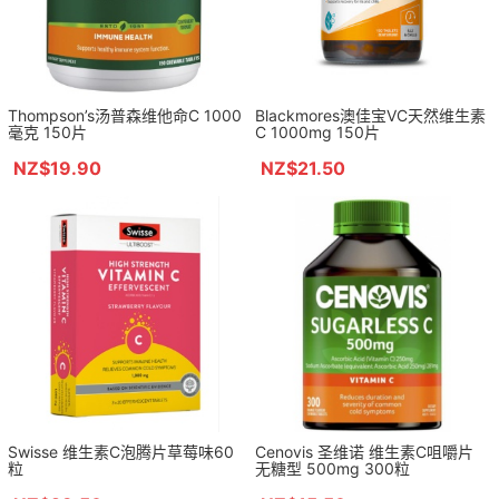
Thompson’s汤普森维他命C 1000
Blackmores澳佳宝VC天然维生素
毫克 150片
C 1000mg 150片
NZ$19.90
NZ$21.50
Swisse 维生素C泡腾片草莓味60
Cenovis 圣维诺 维生素C咀嚼片
粒
无糖型 500mg 300粒