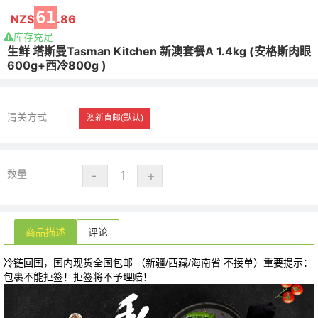
61
NZ$
.86
库存充足
生鲜 塔斯曼Tasman Kitchen 新澳套餐A 1.4kg (安格斯肉眼
600g+西冷800g )
清关方式
澳新直邮(默认)
数量
商品描述
评论
⁫冷链回国，国内现货全国包邮 （新疆/西藏/海南省 不接单）重要提示：
包裹不能拒签！拒签将不予理赔！