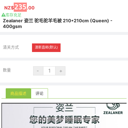
235
NZ$
.00
库存充足
Zealaner 姿兰 驼毛驼羊毛被 210*210cm (Queen) -
400gsm
清关方式
澳新直邮(默认)
数量
商品描述
评论