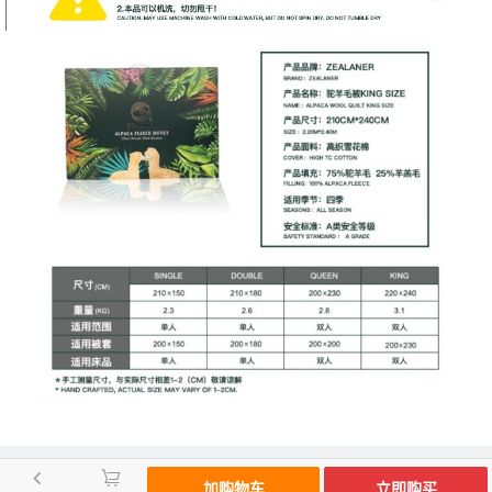
󰃦
加购物车
立即购买