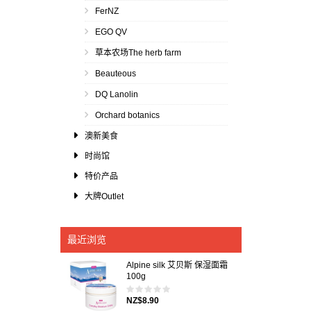
FerNZ
EGO QV
草本农场The herb farm
Beauteous
DQ Lanolin
Orchard botanics
澳新美食
时尚馆
特价产品
大牌Outlet
最近浏览
Alpine silk 艾贝斯 保湿面霜
100g
NZ$8.90