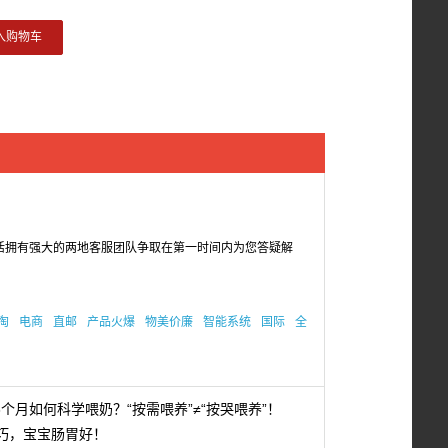
入购物车
活拥有强大的两地客服团队争取在第一时间内为您答疑解
淘
电商
直邮
产品火爆
物美价廉
智能系统
国际
全
个月如何科学喂奶？“按需喂养”≠“按哭喂养”！
巧，宝宝肠胃好！