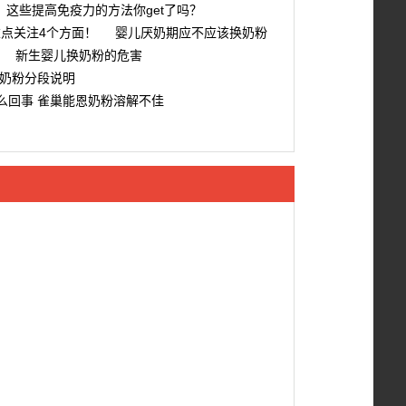
这些提高免疫力的方法你get了吗？
重点关注4个方面！
婴儿厌奶期应不应该换奶粉
新生婴儿换奶粉的危害
奶粉分段说明
么回事 雀巢能恩奶粉溶解不佳