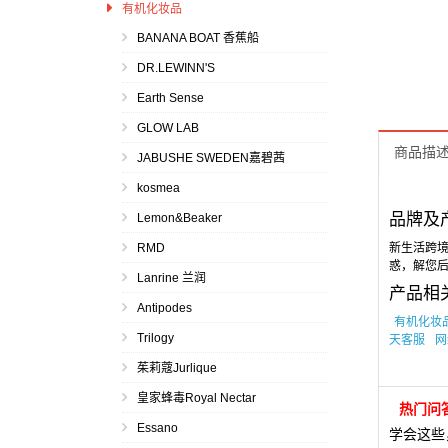
日常用品
有机化妆品
BANANA BOAT 香蕉船
DR.LEWINN'S
Earth Sense
GLOW LAB
商品描
JABUSHE SWEDEN嘉碧茜
kosmea
品牌及
Lemon&Beaker
RMD
新生活跨境
惑，解您
Lanrine 兰润
产品相
Antipodes
有机化妆
Trilogy
天客服
网
茱莉蔻Jurlique
皇家蜂毒Royal Nectar
热门问答
Essano
学会这些