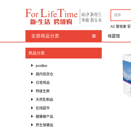
A2
爱他美
安
全部商品分类
母婴馆
天然乳制品
商品分类
蜂蜜制品
postfee
养生保健品
国内现货仓
超市产品
日常用品
有机化妆品
特级生鲜
天然乳制品
澳新美食
在线超市
羊毛制品
健康蜂产品
特价专区
养生保健品