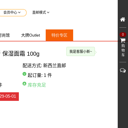
会员中心
直邮模式
0
时尚馆
大牌Outlet
特价专区
购
物
我是客服小新~
贝斯 保湿面霜 100g
车
配送方式:
新西兰直邮
起订量:
1 件
件
库存充足
9-05-01