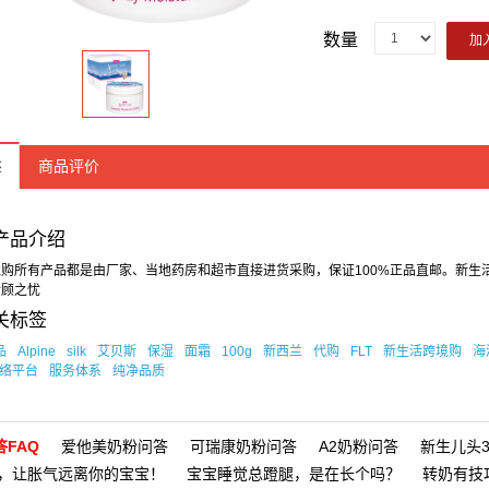
数量
加
述
商品评价
产品介绍
购所有产品都是由厂家、当地药房和超市直接进货采购，保证100%正品直邮。新生
后顾之忧
关标签
品
Alpine
silk
艾贝斯
保湿
面霜
100g
新西兰
代购
FLT
新生活跨境购
海
络平台
服务体系
纯净品质
FAQ
爱他美奶粉问答
可瑞康奶粉问答
A2奶粉问答
新生儿头3
，让胀气远离你的宝宝！
宝宝睡觉总蹬腿，是在长个吗？
转奶有技