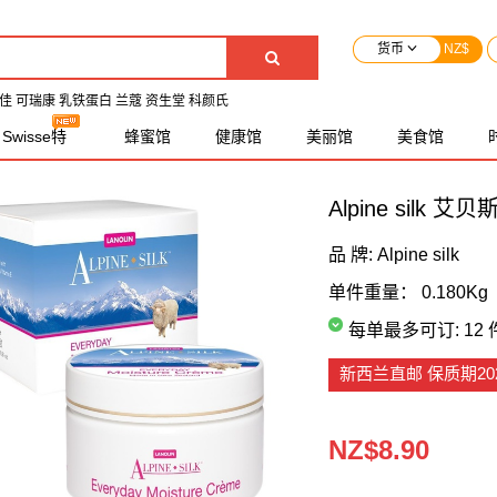
货币
NZ$
佳
可瑞康
乳铁蛋白
兰蔻
资生堂
科颜氏
Swisse特
蜂蜜馆
健康馆
美丽馆
美食馆
卖
国内现货
Alpine silk 艾
品 牌:
Alpine silk
单件重量：
0.180Kg
每单最多可订:
12 
新西兰直邮
保质期202
NZ$8.90