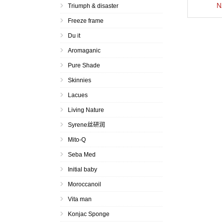
N
Triumph & disaster
Freeze frame
Du it
Aromaganic
Pure Shade
Skinnies
Lacues
Living Nature
Syrene丝研润
Mito-Q
Seba Med
Initial baby
Moroccanoil
Vita man
Konjac Sponge