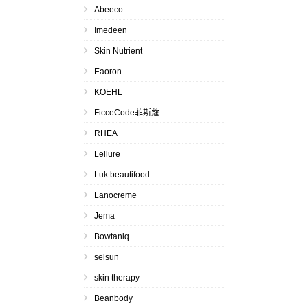
Abeeco
Imedeen
Skin Nutrient
Eaoron
KOEHL
FicceCode菲斯蔻
RHEA
Lellure
Luk beautifood
Lanocreme
Jema
Bowtaniq
selsun
skin therapy
Beanbody