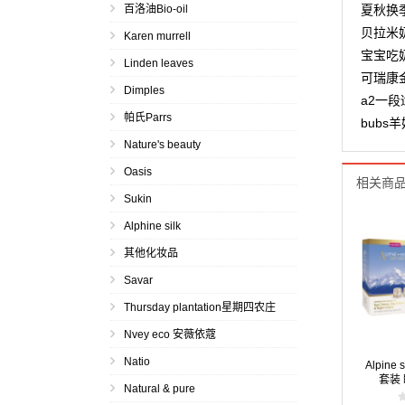
夏秋换
百洛油Bio-oil
贝拉米
Karen murrell
宝宝吃
Linden leaves
可瑞康
Dimples
a2一段
帕氏Parrs
bub
Nature's beauty
Oasis
相关商
Sukin
Alphine silk
其他化妆品
Savar
Thursday plantation星期四农庄
Nvey eco 安薇依蔻
Natio
Alpine
套装 
Natural & pure