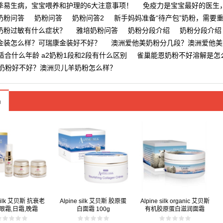
季易生病，宝宝喂养和护理的6大注意事项！
免疫力是宝宝最好的医生，
奶粉问答
奶粉问答
奶粉问答2
新手妈妈准备“待产包”奶粉，需要
奶粉过敏有什么症状？
雅培奶粉问答
奶粉分段介绍
奶粉分段介绍
金装怎么样？可瑞康金装好不好？
澳洲爱他美奶粉分几段？澳洲爱他美
适合什么年龄 a2奶粉1段和2段有什么区别
雀巢能恩奶粉不好溶解是怎
s羊奶粉好不好？澳洲贝儿羊奶粉怎么样？
品
 silk 艾贝斯 抗衰老
Alpine silk 艾贝斯 胶原蛋
Alpine silk organic 艾贝斯
眼霜,日霜,晚霜
白面霜 100g
有机胶原蛋白滋润面霜
100g